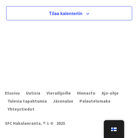
Näkym
navigoi
Tilaa kalenteriin
Etusivu
Uutisia
Vierailijoille
Hinnasto
Ajo-ohje
Tulevia tapahtumia
Jäsenalue
Palautelomake
Yhteystiedot
SFC Hakalanranta
,
℗
&
© 2023
.