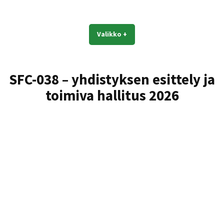
Hyppää
sisältöön
SFC Hakalanranta
Vanajan helmi karavaanareille
Valikko
+
expanded
collapsed
SFC-038 – yhdistyksen esittely ja
toimiva hallitus 2026