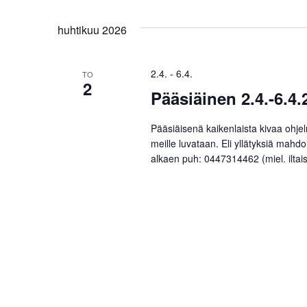
huhtikuu 2026
2.4.
-
6.4.
TO
2
Pääsiäinen 2.4.-6.4.
Pääsiäisenä kaikenlaista kivaa ohje
meille luvataan. Eli yllätyksiä mahdo
alkaen puh: 0447314462 (miel. iltais