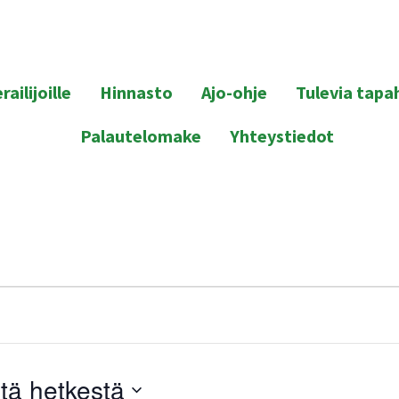
railijoille
Hinnasto
Ajo-ohje
Tulevia tapa
Palautelomake
Yhteystiedot
tä hetkestä