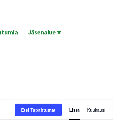
htumia
Jäsenalue
Tapahtuma
Etsi Tapahtumat
Lista
Kuukausi
Views
Navigation