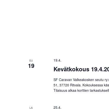
19.4.
SU
19
Kevätkokous 19.4.2
SF Caravan Valkeakosken seutu ry:n
51, 37720 Ritvala. Kokouksessa käs
Tilaisuus alkaa korttien tarkastuksel
25.4.
LA