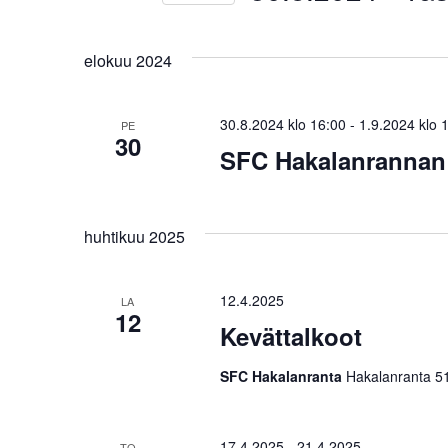
Näkymät
Valitse
hakusanalla.
navigointi
päivä.
elokuu 2024
30.8.2024 klo 16:00
-
1.9.2024 klo 
PE
30
SFC Hakalanrannan V
huhtikuu 2025
12.4.2025
LA
12
Kevättalkoot
SFC Hakalanranta
Hakalanranta 51
17.4.2025
-
21.4.2025
TO