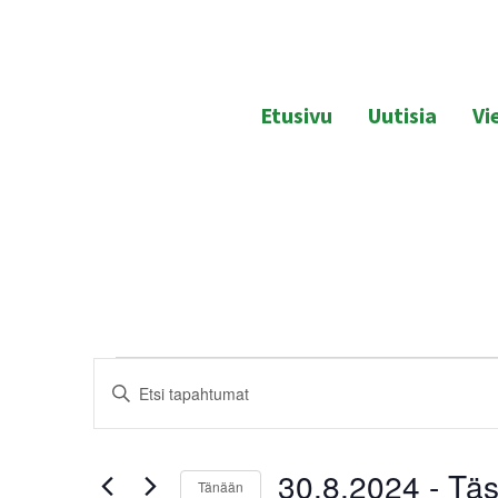
Hyppää
sisältöön
SFC Hakalanranta
Vanajan helmi karavaanareille
Etusivu
Uutisia
Vie
Tapahtumat
Tapahtumat
Syötä
Etsi
hakusana.
aja
Etsi
30.8.2024
 - 
Täs
Tänään
Tapahtumat