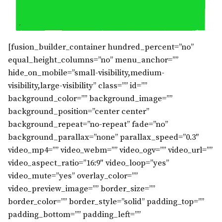
[fusion_builder_container hundred_percent=”no”
equal_height_columns=”no” menu_anchor=””
hide_on_mobile=”small-visibility,medium-
visibility,large-visibility” class=”” id=””
background_color=”” background_image=””
background_position=”center center”
background_repeat=”no-repeat” fade=”no”
background_parallax=”none” parallax_speed=”0.3″
video_mp4=”” video_webm=”” video_ogv=”” video_url=””
video_aspect_ratio=”16:9″ video_loop=”yes”
video_mute=”yes” overlay_color=””
video_preview_image=”” border_size=””
border_color=”” border_style=”solid” padding_top=””
padding_bottom=”” padding_left=””